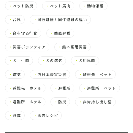
・
ペット防災
・
ペット馬肉
・
動物保護
・
台風
・
同行避難と同伴避難の違い
・
命を守る行動
・
垂直避難
・
災害ボランティア
・
熊本豪雨災害
・
犬 生肉
・
犬の病気
・
犬用馬肉
・
病気
・
西日本豪富災害
・
避難先 ペット
・
避難先 ホテル
・
避難所
・
避難所 ペット
・
避難所 ホテル
・
防災
・
非常持ち出し袋
・
食糞
・
馬肉レシピ