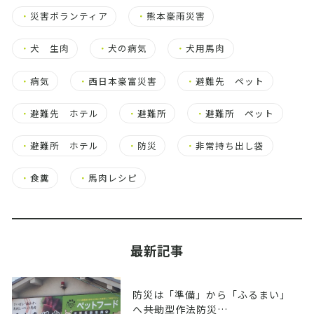
・
災害ボランティア
・
熊本豪雨災害
・
犬 生肉
・
犬の病気
・
犬用馬肉
・
病気
・
西日本豪富災害
・
避難先 ペット
・
避難先 ホテル
・
避難所
・
避難所 ペット
・
避難所 ホテル
・
防災
・
非常持ち出し袋
・
食糞
・
馬肉レシピ
最新記事
防災は「準備」から「ふるまい」
へ――共助型作法防災…